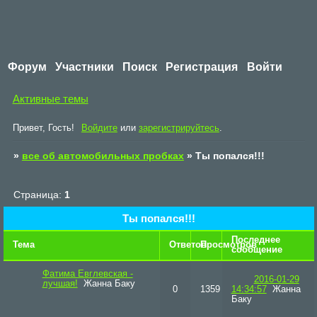
Форум
Участники
Поиск
Регистрация
Войти
Активные темы
Привет, Гость!
Войдите
или
зарегистрируйтесь
.
»
все об автомобильных пробках
»
Ты попался!!!
Страница:
1
Ты попался!!!
Последнее
Тема
Ответов
Просмотров
сообщение
Фатима Евглевская -
2016-01-29
лучшая!
Жанна Баку
0
1359
14:34:57
Жанна
Баку