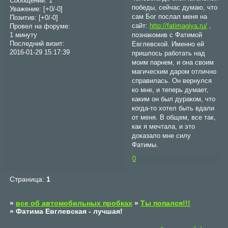
Сообщений:
1
победы, сейчас думаю, что
Уважение:
[+0/-0]
сам Бог послал меня на
Позитив:
[+0/-0]
сайт:
http://fatimagiya.ru/
,
Провел на форуме:
познакомив с Фатимой
1 минуту
Последний визит:
Евглевской. Именно ей
2016-01-29 15:17:39
пришлось работать над
моим парнем, и она своим
магическим даром отлично
справилась. Он вернулся
ко мне, и теперь думает,
каким он был дураком, что
когда-то хотел быть вдали
от меня. В общем, все так,
как я мечтала, и это
доказало мне силу
Фатимы.
0
Страница:
1
»
все об автомобильных пробках
»
Ты попался!!!
»
Фатима Евглевская - лучшая!