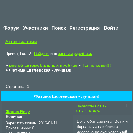
Форум
Участники
Поиск
Регистрация
Войти
Активные темы
Привет, Гость!
Войдите
или
зарегистрируйтесь
.
»
все об автомобильных пробках
»
Ты попался!!!
»
Фатима Евглевская - лучшая!
Страница:
1
Фатима Евглевская - лучшая!
1
Поделиться
2016-
01-29 14:34:57
Жанна Баку
Новичок
Бог любит сильных! Вот и я
Зарегистрирован
: 2016-01-11
боролась за любимого
Приглашений:
0
человека до окончательной